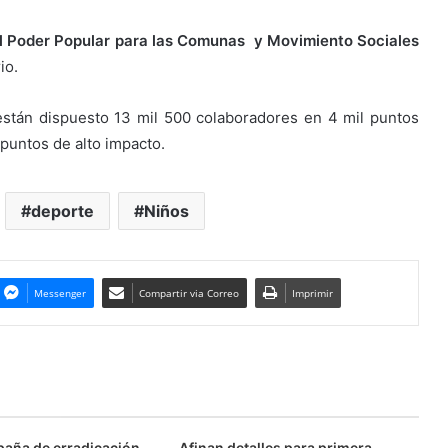
el Poder Popular para las Comunas y Movimiento Sociales
io.
están dispuesto 13 mil 500 colaboradores en 4 mil puntos
puntos de alto impacto.
deporte
Niños
Messenger
Compartir via Correo
Imprimir
aña de erradicación
Afinan detalles para primera