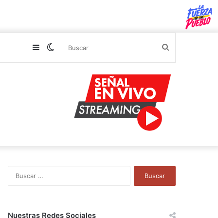
Sidebar
Switch
Buscar
skin
B
u
s
c
a
Nuestras Redes Sociales