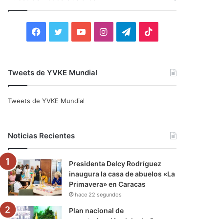
r
:
F
T
Y
I
T
T
a
w
o
n
e
i
c
i
u
s
l
k
Tweets de YVKE Mundial
e
t
T
t
e
T
Tweets de YVKE Mundial
b
t
u
a
g
o
o
e
b
g
r
k
Noticias Recientes
o
r
e
r
a
Presidenta Delcy Rodríguez
k
a
m
inaugura la casa de abuelos «La
Primavera» en Caracas
m
hace 22 segundos
Plan nacional de