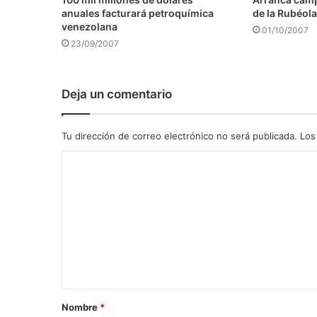
anuales facturará petroquímica
de la Rubéola
venezolana
01/10/2007
23/09/2007
Deja un comentario
Tu dirección de correo electrónico no será publicada.
Los
C
o
m
e
n
t
a
Nombre
*
r