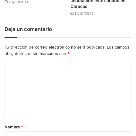
cedulación este sábado en
20/09/2014
Caracas
11/10/2014
Deja un comentario
Tu dirección de correo electrónico no será publicada.
Los campos
obligatorios están marcados con
*
C
o
m
e
n
t
a
Nombre
*
r