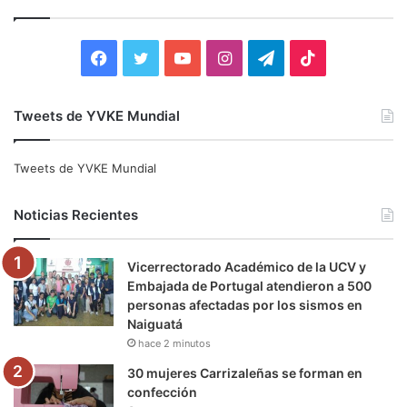
a
r
:
F
T
Y
I
T
T
a
w
o
n
e
i
Tweets de YVKE Mundial
c
i
u
s
l
k
e
t
T
t
e
T
Tweets de YVKE Mundial
b
t
u
a
g
o
Noticias Recientes
o
e
b
g
r
k
Vicerrectorado Académico de la UCV y
o
r
e
r
a
Embajada de Portugal atendieron a 500
personas afectadas por los sismos en
k
a
m
Naiguatá
hace 2 minutos
m
30 mujeres Carrizaleñas se forman en
confección