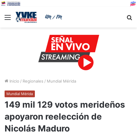
Menu
B
Inicio
/
Regionales
/
Mundial Mérida
Mundial Mérida
149 mil 129 votos merideños
apoyaron reelección de
Nicolás Maduro