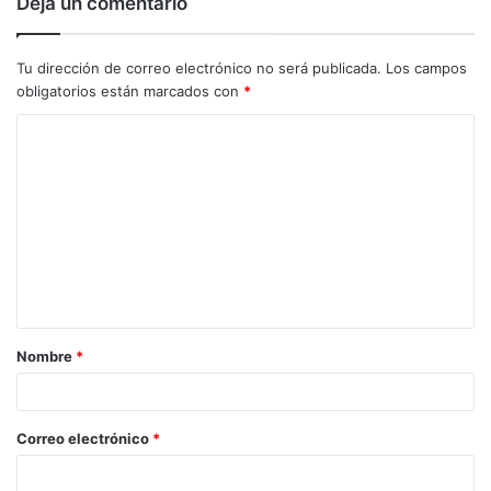
Deja un comentario
Tu dirección de correo electrónico no será publicada.
Los campos
obligatorios están marcados con
*
C
o
m
e
n
t
a
Nombre
*
r
i
o
Correo electrónico
*
*