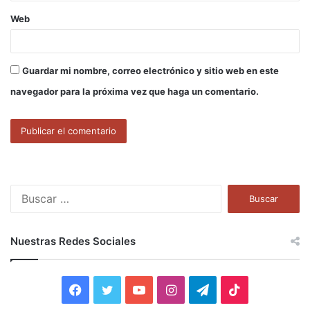
Web
Guardar mi nombre, correo electrónico y sitio web en este
navegador para la próxima vez que haga un comentario.
B
u
s
c
Nuestras Redes Sociales
a
r
:
F
T
Y
I
T
T