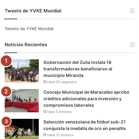
a
w
o
n
e
i
Tweets de YVKE Mundial
c
i
u
s
l
k
e
t
T
t
e
T
Tweets de YVKE Mundial
b
t
u
a
g
o
Noticias Recientes
o
e
b
g
r
k
Gobernación del Zulia instala 18
o
r
e
r
a
transformadores beneficiaron al
municipio Miranda
k
a
m
hace 32 segundos
m
Concejo Municipal de Maracaibo aprobó
créditos adicionales para inversión y
compromisos laborales
hace 5 minutos
Selección venezolana de fútbol sub-21
conquista la medalla de oro en penaltis
hace 12 minutos