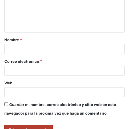
e
n
t
a
Nombre
*
r
i
o
Correo electrónico
*
*
Web
Guardar mi nombre, correo electrónico y sitio web en este
navegador para la próxima vez que haga un comentario.