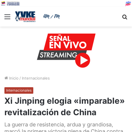
Menu
B
Inicio
/
Internacionales
Internacionales
Xi Jinping elogia «imparable»
revitalización de China
La guerra de resistencia, ardua y grandiosa,
marcó la primera victoria plena de China contra