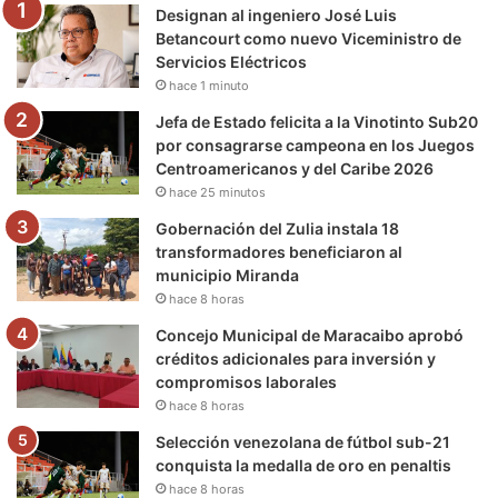
Designan al ingeniero José Luis
o
r
e
r
a
Betancourt como nuevo Viceministro de
Servicios Eléctricos
k
a
m
hace 1 minuto
m
Jefa de Estado felicita a la Vinotinto Sub20
por consagrarse campeona en los Juegos
Centroamericanos y del Caribe 2026
hace 25 minutos
Gobernación del Zulia instala 18
transformadores beneficiaron al
municipio Miranda
hace 8 horas
Concejo Municipal de Maracaibo aprobó
créditos adicionales para inversión y
compromisos laborales
hace 8 horas
Selección venezolana de fútbol sub-21
conquista la medalla de oro en penaltis
hace 8 horas