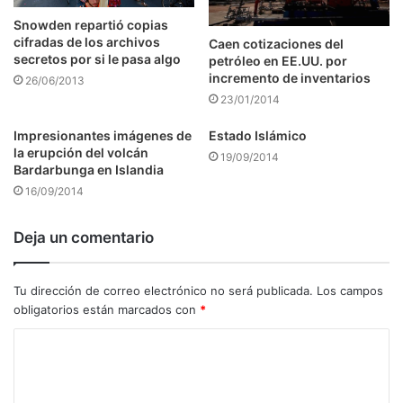
Snowden repartió copias
cifradas de los archivos
Caen cotizaciones del
secretos por si le pasa algo
petróleo en EE.UU. por
incremento de inventarios
26/06/2013
23/01/2014
Impresionantes imágenes de
Estado Islámico
la erupción del volcán
19/09/2014
Bardarbunga en Islandia
16/09/2014
Deja un comentario
Tu dirección de correo electrónico no será publicada.
Los campos
obligatorios están marcados con
*
C
o
m