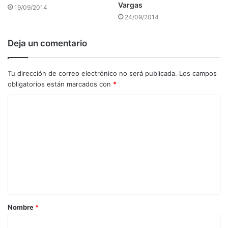
Vargas
19/09/2014
24/09/2014
Deja un comentario
Tu dirección de correo electrónico no será publicada.
Los campos
obligatorios están marcados con
*
C
o
m
e
n
t
a
Nombre
*
r
i