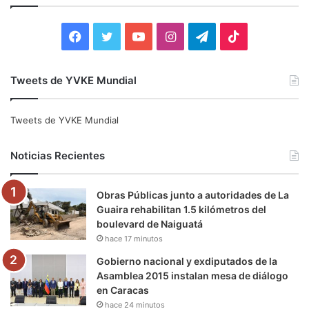
r
:
F
T
Y
I
T
T
a
w
o
n
e
i
Tweets de YVKE Mundial
c
i
u
s
l
k
e
t
T
t
e
T
Tweets de YVKE Mundial
b
t
u
a
g
o
Noticias Recientes
o
e
b
g
r
k
Obras Públicas junto a autoridades de La
o
r
e
r
a
Guaira rehabilitan 1.5 kilómetros del
boulevard de Naiguatá
k
a
m
hace 17 minutos
m
Gobierno nacional y exdiputados de la
Asamblea 2015 instalan mesa de diálogo
en Caracas
hace 24 minutos