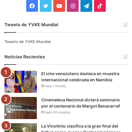
:
F
T
Y
I
T
T
a
w
o
n
e
i
Tweets de YVKE Mundial
c
i
u
s
l
k
e
t
T
t
e
T
Tweets de YVKE Mundial
b
t
u
a
g
o
Noticias Recientes
o
e
b
g
r
k
El cine venezolano destaca en muestra
o
r
e
r
a
internacional celebrada en Namibia
hace 1 minuto
k
a
m
m
Cinemateca Nacional dictará seminario
por el centenario de Margot Benacerraf
hace 26 minutos
La Vinotinto clasifica a la gran final del