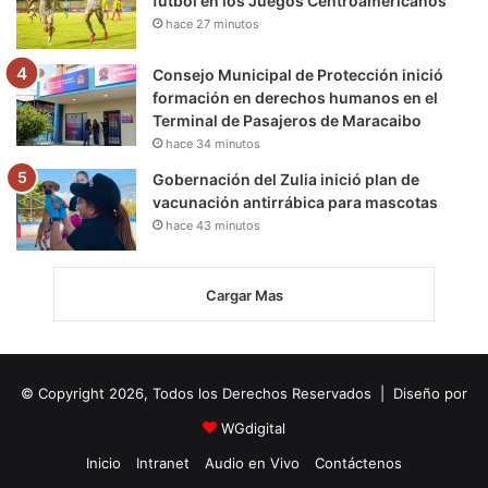
fútbol en los Juegos Centroamericanos
hace 27 minutos
Consejo Municipal de Protección inició
formación en derechos humanos en el
Terminal de Pasajeros de Maracaibo
hace 34 minutos
Gobernación del Zulia inició plan de
vacunación antirrábica para mascotas
hace 43 minutos
Cargar Mas
© Copyright 2026, Todos los Derechos Reservados | Diseño por
WGdigital
Inicio
Intranet
Audio en Vivo
Contáctenos