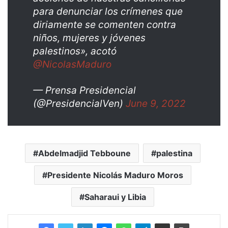
para denunciar los crímenes que
diriamente se comenten contra
niños, mujeres y jóvenes
palestinos», acotó
@NicolasMaduro
— Prensa Presidencial
(@PresidencialVen)
June 9, 2022
Abdelmadjid Tebboune
palestina
Presidente Nicolás Maduro Moros
Saharaui y Libia