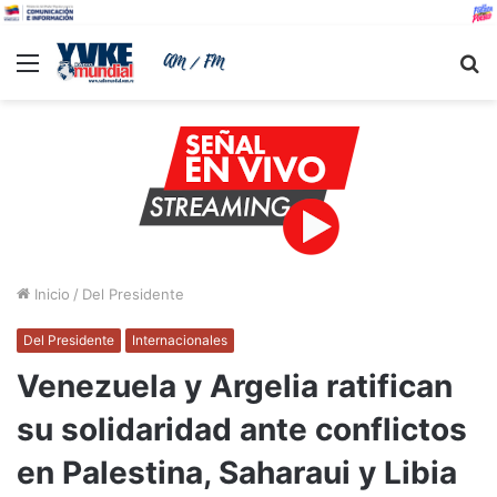
Menu
B
Inicio
/
Del Presidente
Del Presidente
Internacionales
Venezuela y Argelia ratifican
su solidaridad ante conflictos
en Palestina, Saharaui y Libia