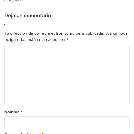
16/09/2014
Deja un comentario
Tu dirección de correo electrónico no será publicada.
Los campos
obligatorios están marcados con
*
C
o
m
e
n
t
a
Nombre
*
r
i
o