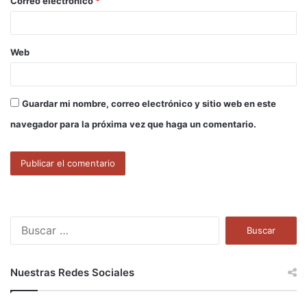
Correo electrónico
*
*
Web
Guardar mi nombre, correo electrónico y sitio web en este
navegador para la próxima vez que haga un comentario.
B
u
s
c
Nuestras Redes Sociales
a
r