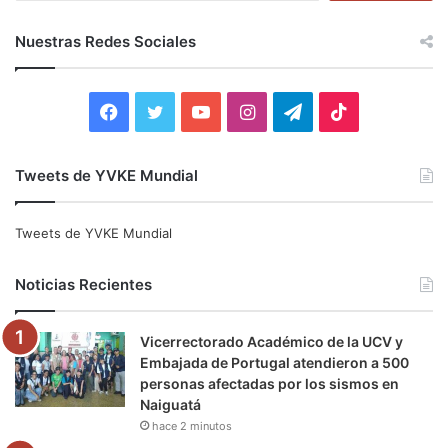
s
c
Nuestras Redes Sociales
a
r
:
F
T
Y
I
T
T
a
w
o
n
e
i
Tweets de YVKE Mundial
c
i
u
s
l
k
e
t
T
t
e
T
Tweets de YVKE Mundial
b
t
u
a
g
o
Noticias Recientes
o
e
b
g
r
k
Vicerrectorado Académico de la UCV y
o
r
e
r
a
Embajada de Portugal atendieron a 500
personas afectadas por los sismos en
k
a
m
Naiguatá
hace 2 minutos
m