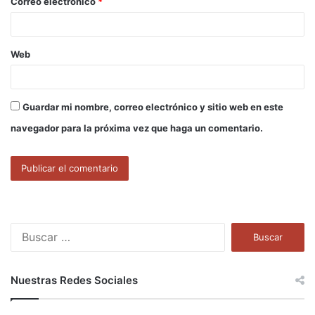
Correo electrónico
*
*
Web
Guardar mi nombre, correo electrónico y sitio web en este
navegador para la próxima vez que haga un comentario.
B
u
s
c
Nuestras Redes Sociales
a
r