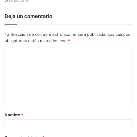
16/09/2014
Deja un comentario
Tu dirección de correo electrónico no será publicada.
Los campos
obligatorios están marcados con
*
C
o
m
e
n
t
a
Nombre
*
r
i
o