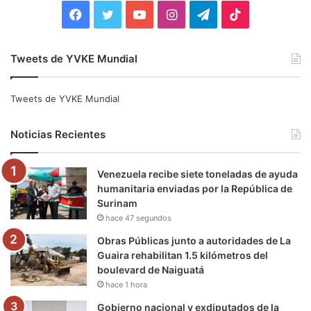
:
F
T
Y
I
T
T
a
w
o
n
e
i
Tweets de YVKE Mundial
c
i
u
s
l
k
e
t
T
t
e
T
Tweets de YVKE Mundial
b
t
u
a
g
o
Noticias Recientes
o
e
b
g
r
k
Venezuela recibe siete toneladas de ayuda
o
r
e
r
a
humanitaria enviadas por la República de
Surinam
k
a
m
hace 47 segundos
m
Obras Públicas junto a autoridades de La
Guaira rehabilitan 1.5 kilómetros del
boulevard de Naiguatá
hace 1 hora
Gobierno nacional y exdiputados de la