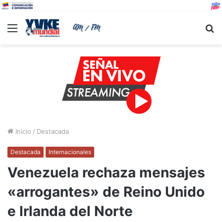
Menu
B
Inicio
/
Destacada
Destacada
Internacionales
Venezuela rechaza mensajes
«arrogantes» de Reino Unido
e Irlanda del Norte