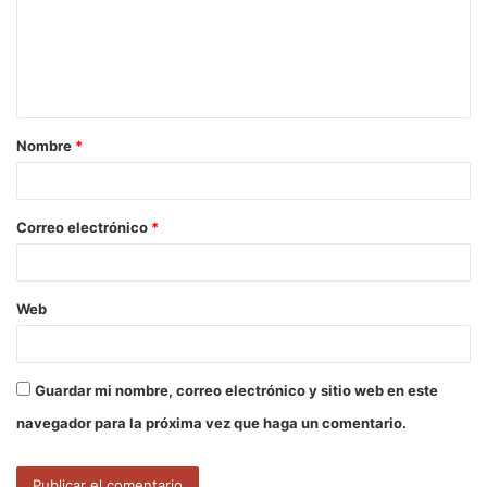
e
n
t
a
Nombre
*
r
i
o
Correo electrónico
*
*
Web
Guardar mi nombre, correo electrónico y sitio web en este
navegador para la próxima vez que haga un comentario.