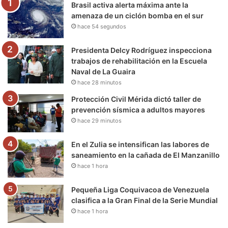
Brasil activa alerta máxima ante la
o
r
e
r
a
amenaza de un ciclón bomba en el sur
hace 54 segundos
k
a
m
m
Presidenta Delcy Rodríguez inspecciona
trabajos de rehabilitación en la Escuela
Naval de La Guaira
hace 28 minutos
Protección Civil Mérida dictó taller de
prevención sísmica a adultos mayores
hace 29 minutos
En el Zulia se intensifican las labores de
saneamiento en la cañada de El Manzanillo
hace 1 hora
Pequeña Liga Coquivacoa de Venezuela
clasifica a la Gran Final de la Serie Mundial
hace 1 hora