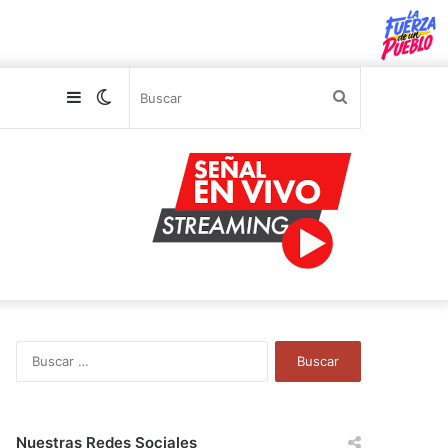
Sidebar
Switch
Buscar
skin
B
u
s
c
a
Nuestras Redes Sociales