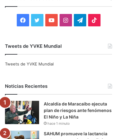
r
:
F
T
Y
I
T
T
a
w
o
n
e
i
c
i
u
s
l
k
Tweets de YVKE Mundial
e
t
T
t
e
T
Tweets de YVKE Mundial
b
t
u
a
g
o
o
e
b
g
r
k
Noticias Recientes
o
r
e
r
a
Alcaldía de Maracaibo ejecuta
k
a
m
plan de riesgos ante fenómenos
El Niño y La Niña
m
hace 1 minuto
SAHUM promueve la lactancia