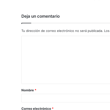
Deja un comentario
Tu dirección de correo electrónico no será publicada.
Los
C
o
m
e
n
t
a
Nombre
*
r
i
o
Correo electrónico
*