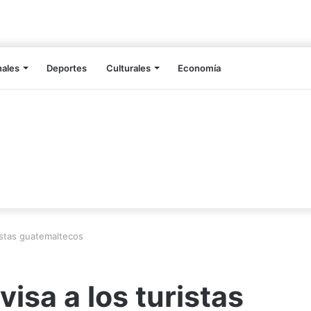
nales
Deportes
Culturales
Economía
istas guatemaltecos
isa a los turistas