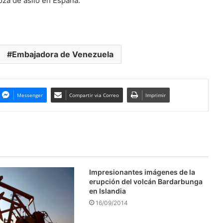
za de asilo en España.
Embajadora de Venezuela
Messenger
Compartir via Correo
Imprimir
Impresionantes imágenes de la
erupción del volcán Bardarbunga
en Islandia
16/09/2014