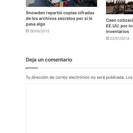
Snowden repartió copias cifradas
de los archivos secretos por si le
Caen cotizaci
pasa algo
EE.UU. por i
inventarios
26/06/2013
23/01/2014
Deja un comentario
Tu dirección de correo electrónico no será publicada.
Los
C
o
m
e
n
t