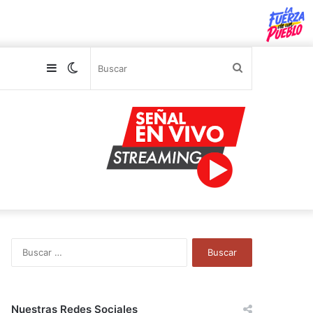
Sidebar
Switch
Buscar
skin
B
u
s
c
a
Nuestras Redes Sociales