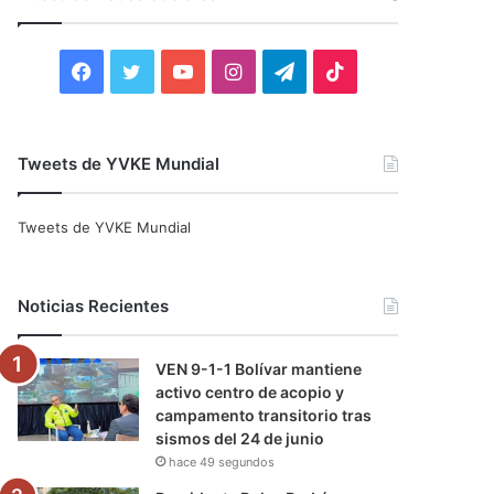
r
:
F
T
Y
I
T
T
a
w
o
n
e
i
c
i
u
s
l
k
Tweets de YVKE Mundial
e
t
T
t
e
T
Tweets de YVKE Mundial
b
t
u
a
g
o
o
e
b
g
r
k
Noticias Recientes
o
r
e
r
a
VEN 9-1-1 Bolívar mantiene
k
a
m
activo centro de acopio y
campamento transitorio tras
m
sismos del 24 de junio
hace 49 segundos