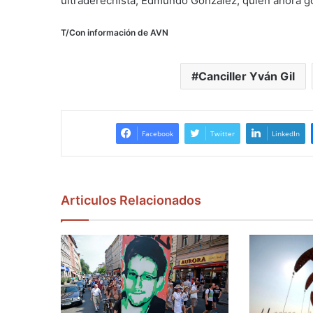
ultraderechista, Edmundo González, quien ahora go
T/Con información de AVN
Canciller Yván Gil
Facebook
Twitter
LinkedIn
Articulos Relacionados