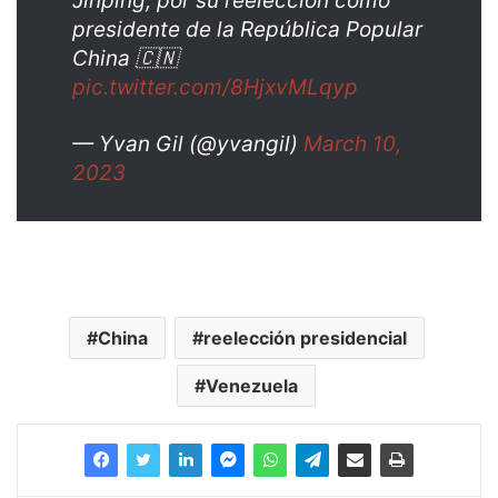
Jinping, por su reelección como
presidente de la República Popular
China 🇨🇳
pic.twitter.com/8HjxvMLqyp
— Yvan Gil (@yvangil)
March 10,
2023
China
reelección presidencial
Venezuela