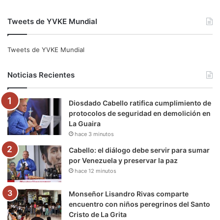
a
w
o
n
e
i
Tweets de YVKE Mundial
c
i
u
s
l
k
e
t
T
t
e
T
Tweets de YVKE Mundial
b
t
u
a
g
o
Noticias Recientes
o
e
b
g
r
k
Diosdado Cabello ratifica cumplimiento de
o
r
e
r
a
protocolos de seguridad en demolición en
La Guaira
k
a
m
hace 3 minutos
m
Cabello: el diálogo debe servir para sumar
por Venezuela y preservar la paz
hace 12 minutos
Monseñor Lisandro Rivas comparte
encuentro con niños peregrinos del Santo
Cristo de La Grita