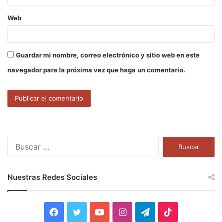
Web
Guardar mi nombre, correo electrónico y sitio web en este
navegador para la próxima vez que haga un comentario.
B
u
s
c
Nuestras Redes Sociales
a
r
:
F
T
Y
I
T
T