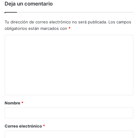
Deja un comentario
Tu dirección de correo electrónico no será publicada.
Los campos
obligatorios están marcados con
*
C
o
m
e
n
t
a
Nombre
*
r
i
o
Correo electrónico
*
*