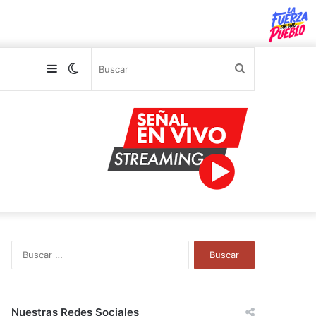
Sidebar
Switch
Buscar
skin
B
u
s
c
a
Nuestras Redes Sociales