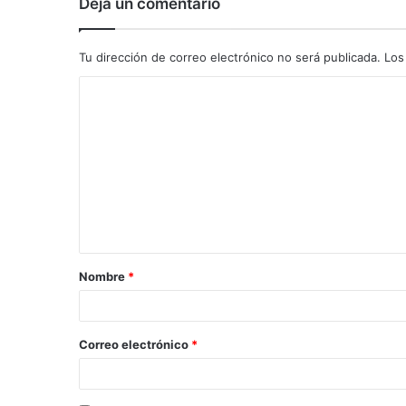
Deja un comentario
Tu dirección de correo electrónico no será publicada.
Los
C
o
m
e
n
t
a
Nombre
*
r
i
o
Correo electrónico
*
*