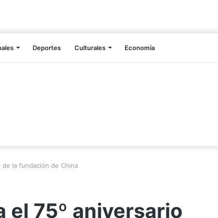
nales
Deportes
Culturales
Economía
o de la fundación de China
 el 75º aniversario