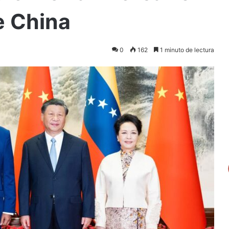
e China
0
162
1 minuto de lectura