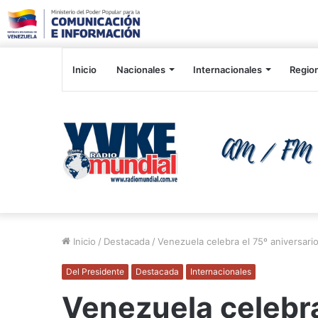
Inicio
Nacionales
Internacionales
Regio
Inicio
/
Destacada
/
Venezuela celebra el 75º aniversari
Del Presidente
Destacada
Internacionales
Venezuela celebra