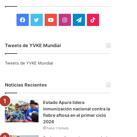
r
:
F
T
Y
I
T
T
a
w
o
n
e
i
c
i
u
s
l
k
Tweets de YVKE Mundial
e
t
T
t
e
T
Tweets de YVKE Mundial
b
t
u
a
g
o
o
e
b
g
r
k
Noticias Recientes
o
r
e
r
a
Estado Apure lidera
k
a
m
inmunización nacional contra la
fiebre aftosa en el primer ciclo
m
2026
hace 1 minuto