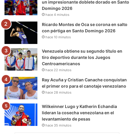
un impresionante doblete dorado en Santo
Domingo 2026
k
a
m
hace 4 minutos
m
Ricardo Montes de Oca se corona en salto
con pértiga en Santo Domingo 2026
hace 10 minutos
Venezuela obtiene su segundo título en
tiro deportivo durante los Juegos
Centroamericanos
hace 22 minutos
Ray Acuña y Cristian Canache conquistan
el primer oro para el canotaje venezolano
hace 28 minutos
Wilkeinner Lugo y Katherin Echandia
lideran la cosecha venezolana en el
levantamiento de pesas
hace 35 minutos