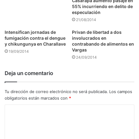
Casarapa aumentó pasaje en
55% incurriendo en delito de
especulación
21/08/2014
Intensifican jornadas de
Privan de libertad a dos
fumigación contra el dengue
involucrados en
y chikungunya en Charallave
contrabando de alimentos en
Vargas
19/09/2014
24/09/2014
Deja un comentario
Tu dirección de correo electrónico no será publicada.
Los campos
obligatorios están marcados con
*
C
o
m
e