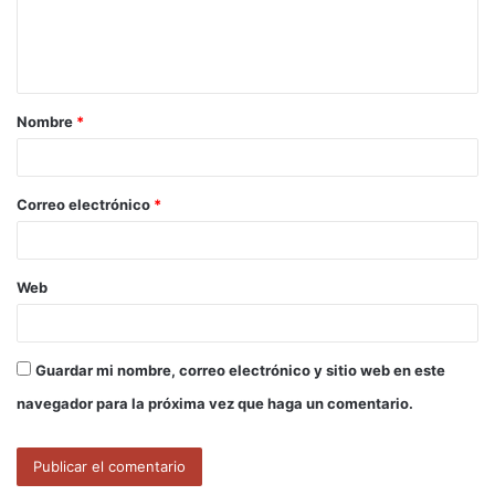
n
t
a
Nombre
*
r
i
o
Correo electrónico
*
*
Web
Guardar mi nombre, correo electrónico y sitio web en este
navegador para la próxima vez que haga un comentario.