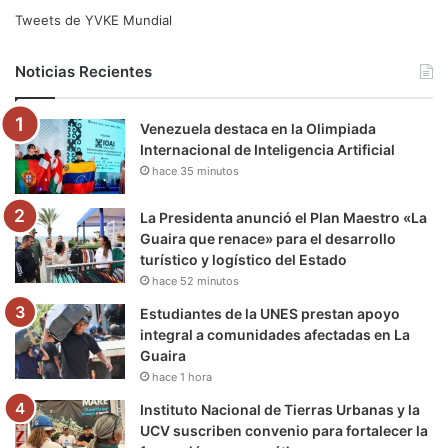
e
t
T
t
e
T
Tweets de YVKE Mundial
b
t
u
a
g
o
Noticias Recientes
o
e
b
g
r
k
Venezuela destaca en la Olimpiada
o
r
e
r
a
Internacional de Inteligencia Artificial
hace 35 minutos
k
a
m
m
La Presidenta anunció el Plan Maestro «La
Guaira que renace» para el desarrollo
turístico y logístico del Estado
hace 52 minutos
Estudiantes de la UNES prestan apoyo
integral a comunidades afectadas en La
Guaira
hace 1 hora
Instituto Nacional de Tierras Urbanas y la
UCV suscriben convenio para fortalecer la