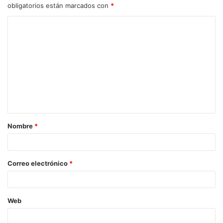
obligatorios están marcados con
*
C
o
m
e
n
t
a
Nombre
*
r
i
o
Correo electrónico
*
*
Web