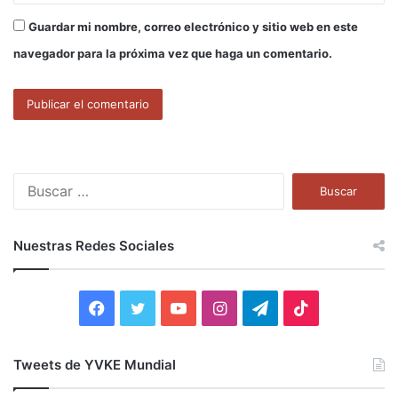
Guardar mi nombre, correo electrónico y sitio web en este
navegador para la próxima vez que haga un comentario.
B
u
s
c
Nuestras Redes Sociales
a
r
:
F
T
Y
I
T
T
a
w
o
n
e
i
Tweets de YVKE Mundial
c
i
u
s
l
k