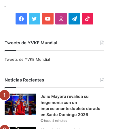
r
:
F
T
Y
I
T
T
a
w
o
n
e
i
c
i
u
s
l
k
Tweets de YVKE Mundial
e
t
T
t
e
T
Tweets de YVKE Mundial
b
t
u
a
g
o
o
e
b
g
r
k
Noticias Recientes
o
r
e
r
a
Julio Mayora revalida su
k
a
m
hegemonía con un
impresionante doblete dorado
m
en Santo Domingo 2026
hace 4 minutos