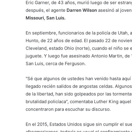
Eric Garner, de 43 años, murió luego de ser estran
después, el agente
Darren Wilson
asesinó al jove
Missouri, San Luis.
En septiembre, funcionarios de la policía de Utah,
Hunto, de 22 años de edad. El pasado 22 de noviemb
Cleveland, estado Ohio (norte), cuando el niño se 
juguete. Y luego fue asesinado Antonio Martin, de 
San Luis, cerca de Ferguson.
"Sé que algunos de ustedes han venido hasta aquí 
llegado recién salidos de angostas celdas. Alguno
de la libertad, han sido golpeados por las tormenta
brutalidad policíaca", comentaba Luther King aquel
concentraron para escuchar su discurso.
En el 2015, Estados Unidos sigue sin cumplir el sue
afroamericanos, todavía es usual el confinamiento s