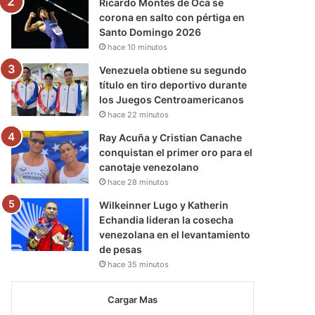
Ricardo Montes de Oca se
corona en salto con pértiga en
Santo Domingo 2026
hace 10 minutos
Venezuela obtiene su segundo
título en tiro deportivo durante
los Juegos Centroamericanos
hace 22 minutos
Ray Acuña y Cristian Canache
conquistan el primer oro para el
canotaje venezolano
hace 28 minutos
Wilkeinner Lugo y Katherin
Echandia lideran la cosecha
venezolana en el levantamiento
de pesas
hace 35 minutos
Cargar Mas