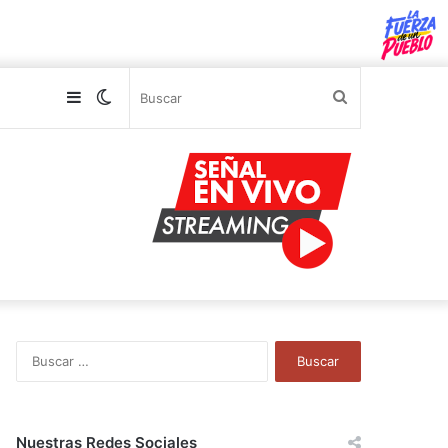
Sidebar
Switch
Buscar
skin
B
u
s
c
a
Nuestras Redes Sociales