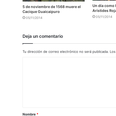
Un día como 
5 de noviembre de 1568 muere el
Arístides Roj
Cacique Guaicaipuro
05/11/2014
05/11/2014
Deja un comentario
Tu dirección de correo electrónico no será publicada.
Los
C
o
m
e
n
t
a
Nombre
*
r