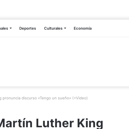
nales
Deportes
Culturales
Economía
g pronuncia discurso «Tengo un sueño» (+Video)
artín Luther King