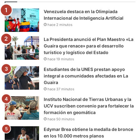
o
e
b
g
r
k
Venezuela destaca en la Olimpiada
o
r
e
r
a
Internacional de Inteligencia Artificial
hace 2 minutos
k
a
m
m
La Presidenta anunció el Plan Maestro «La
Guaira que renace» para el desarrollo
turístico y logístico del Estado
hace 19 minutos
Estudiantes de la UNES prestan apoyo
integral a comunidades afectadas en La
Guaira
hace 37 minutos
Instituto Nacional de Tierras Urbanas y la
UCV suscriben convenio para fortalecer la
formación en geomática
hace 50 minutos
Edymar Brea obtiene la medalla de bronce
en los 10.000 metros planos