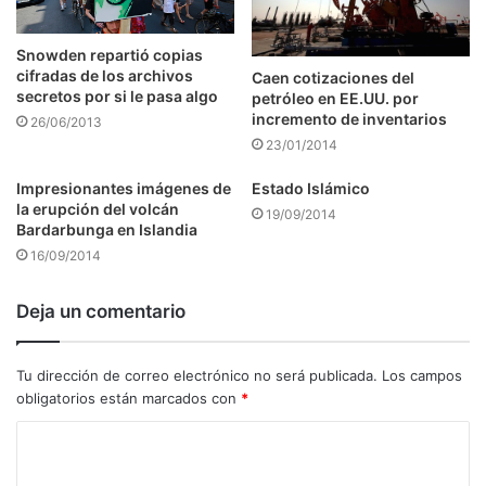
Snowden repartió copias
cifradas de los archivos
Caen cotizaciones del
secretos por si le pasa algo
petróleo en EE.UU. por
incremento de inventarios
26/06/2013
23/01/2014
Impresionantes imágenes de
Estado Islámico
la erupción del volcán
19/09/2014
Bardarbunga en Islandia
16/09/2014
Deja un comentario
Tu dirección de correo electrónico no será publicada.
Los campos
obligatorios están marcados con
*
C
o