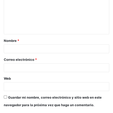
m
e
n
t
a
Nombre
*
r
i
o
Correo electrónico
*
*
Web
Guardar mi nombre, correo electrónico y sitio web en este
navegador para la próxima vez que haga un comentario.