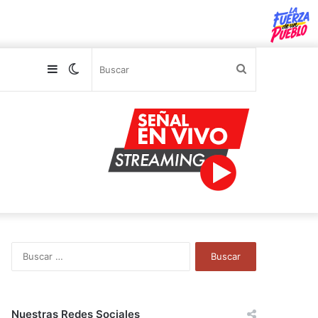
Sidebar
Switch
Buscar
skin
B
u
s
c
a
Nuestras Redes Sociales