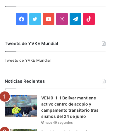
r
:
F
T
Y
I
T
T
a
w
o
n
e
i
c
i
u
s
l
k
Tweets de YVKE Mundial
e
t
T
t
e
T
Tweets de YVKE Mundial
b
t
u
a
g
o
o
e
b
g
r
k
Noticias Recientes
o
r
e
r
a
VEN 9-1-1 Bolívar mantiene
k
a
m
activo centro de acopio y
campamento transitorio tras
m
sismos del 24 de junio
hace 49 segundos