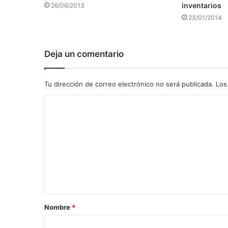
inventarios
26/06/2013
23/01/2014
Deja un comentario
Tu dirección de correo electrónico no será publicada.
Los
C
o
m
e
n
t
a
Nombre
*
r
i