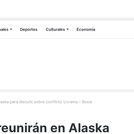
nales
Deportes
Culturales
Economía
aska para discutir sobre conflicto Ucrania – Rusia
reunirán en Alaska