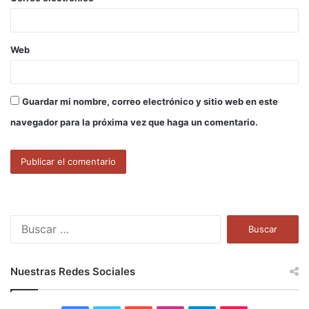
*
Web
Guardar mi nombre, correo electrónico y sitio web en este
navegador para la próxima vez que haga un comentario.
B
u
s
c
Nuestras Redes Sociales
a
r
: