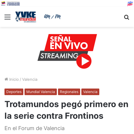
Menu
B
Inicio
/
Valencia
Deportes
Mundial Valencia
Regionales
Valencia
Trotamundos pegó primero en
la serie contra Frontinos
En el Forum de Valencia