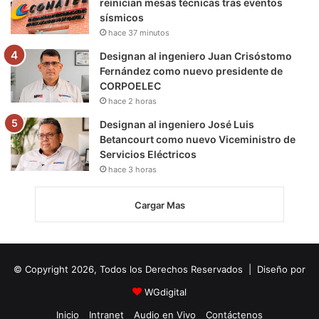
reinician mesas técnicas tras eventos
sísmicos
hace 37 minutos
Designan al ingeniero Juan Crisóstomo
Fernández como nuevo presidente de
CORPOELEC
hace 2 horas
Designan al ingeniero José Luis
Betancourt como nuevo Viceministro de
Servicios Eléctricos
hace 3 horas
Cargar Mas
© Copyright 2026, Todos los Derechos Reservados | Diseño por
WGdigital
Inicio
Intranet
Audio en Vivo
Contáctenos