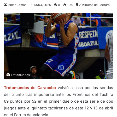
Ismar Ramos
13/04/2025
0
105
2 Minutos de Lectura
Trotamundos
Trotamundos de Carabobo
volvió a casa por las sendas
del triunfo tras imponerse ante los Frontinos del Táchira
69 puntos por 52 en el primer duelo de esta serie de dos
juegos ante el quinteto tachirense de este 12 y 13 de abril
en el Forum de Valencia.