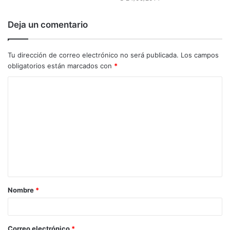
Deja un comentario
Tu dirección de correo electrónico no será publicada.
Los campos
obligatorios están marcados con
*
C
o
m
e
n
t
a
Nombre
*
r
i
o
Correo electrónico
*