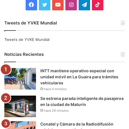
F
T
Y
I
T
T
a
w
o
n
e
i
Tweets de YVKE Mundial
c
i
u
s
l
k
e
t
T
t
e
T
Tweets de YVKE Mundial
b
t
u
a
g
o
Noticias Recientes
o
e
b
g
r
k
INTT mantiene operativo especial con
o
r
e
r
a
unidad móvil en La Guaira para trámites
vehiculares
k
a
m
hace 4 minutos
m
Se estrena parada inteligente de pasajeros
en la ciudad de Maturín
hace 29 minutos
Conatel y Cámara de la Radiodifusión