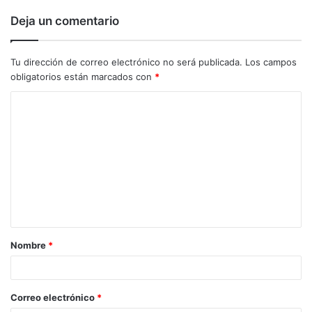
Deja un comentario
Tu dirección de correo electrónico no será publicada.
Los campos
obligatorios están marcados con
*
C
o
m
e
n
t
a
Nombre
*
r
i
o
Correo electrónico
*
*