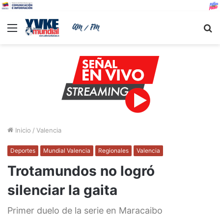
Menu
B
Inicio
/
Valencia
Deportes
Mundial Valencia
Regionales
Valencia
Trotamundos no logró
silenciar la gaita
Primer duelo de la serie en Maracaibo