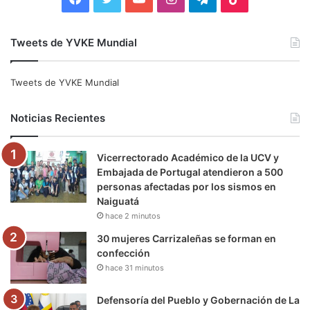
a
w
o
n
e
i
Tweets de YVKE Mundial
c
i
u
s
l
k
e
t
T
t
e
T
Tweets de YVKE Mundial
b
t
u
a
g
o
Noticias Recientes
o
e
b
g
r
k
Vicerrectorado Académico de la UCV y
o
r
e
r
a
Embajada de Portugal atendieron a 500
personas afectadas por los sismos en
k
a
m
Naiguatá
hace 2 minutos
m
30 mujeres Carrizaleñas se forman en
confección
hace 31 minutos
Defensoría del Pueblo y Gobernación de La