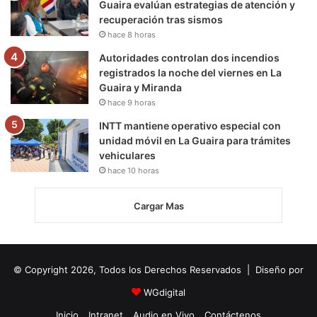
Guaira evalúan estrategias de atención y
recuperación tras sismos
hace 8 horas
Autoridades controlan dos incendios
registrados la noche del viernes en La
Guaira y Miranda
hace 9 horas
INTT mantiene operativo especial con
unidad móvil en La Guaira para trámites
vehiculares
hace 10 horas
Cargar Mas
© Copyright 2026, Todos los Derechos Reservados | Diseño por
WGdigital
Inicio
Intranet
Audio en Vivo
Contáctenos