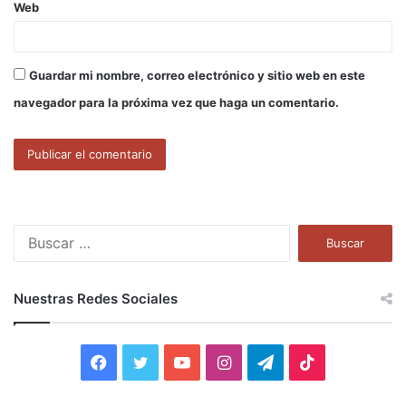
Web
Guardar mi nombre, correo electrónico y sitio web en este
navegador para la próxima vez que haga un comentario.
B
u
s
c
Nuestras Redes Sociales
a
r
:
F
T
Y
I
T
T
a
w
o
n
e
i