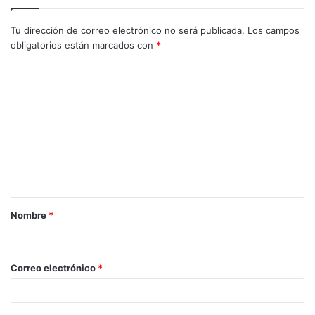
Tu dirección de correo electrónico no será publicada.
Los campos
obligatorios están marcados con
*
C
o
m
e
n
t
a
Nombre
*
r
i
o
Correo electrónico
*
*