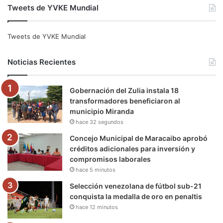
Tweets de YVKE Mundial
c
i
u
s
l
k
e
t
T
t
e
T
Tweets de YVKE Mundial
b
t
u
a
g
o
Noticias Recientes
o
e
b
g
r
k
Gobernación del Zulia instala 18
o
r
e
r
a
transformadores beneficiaron al
municipio Miranda
k
a
m
hace 32 segundos
m
Concejo Municipal de Maracaibo aprobó
créditos adicionales para inversión y
compromisos laborales
hace 5 minutos
Selección venezolana de fútbol sub-21
conquista la medalla de oro en penaltis
hace 12 minutos