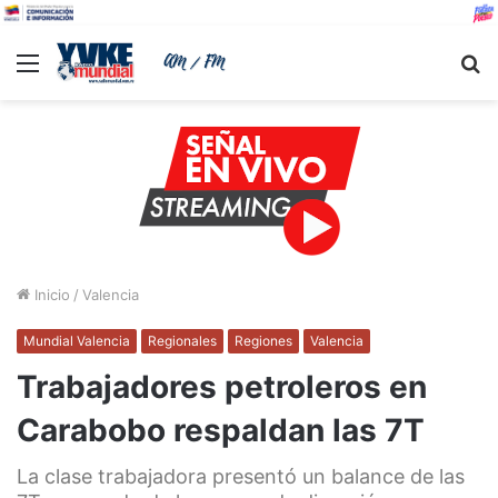
Menu
B
Inicio
/
Valencia
Mundial Valencia
Regionales
Regiones
Valencia
Trabajadores petroleros en
Carabobo respaldan las 7T
La clase trabajadora presentó un balance de las