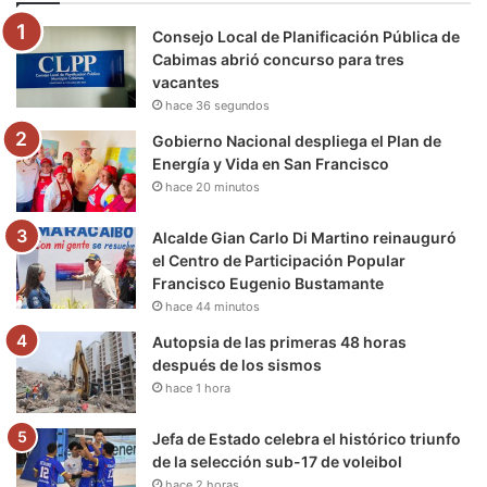
o
e
b
g
r
k
Consejo Local de Planificación Pública de
o
r
e
r
a
Cabimas abrió concurso para tres
vacantes
k
a
m
hace 36 segundos
m
Gobierno Nacional despliega el Plan de
Energía y Vida en San Francisco
hace 20 minutos
Alcalde Gian Carlo Di Martino reinauguró
el Centro de Participación Popular
Francisco Eugenio Bustamante
hace 44 minutos
Autopsia de las primeras 48 horas
después de los sismos
hace 1 hora
Jefa de Estado celebra el histórico triunfo
de la selección sub-17 de voleibol
hace 2 horas