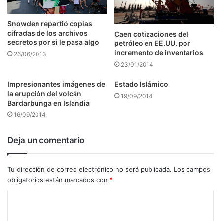
Snowden repartió copias
cifradas de los archivos
Caen cotizaciones del
secretos por si le pasa algo
petróleo en EE.UU. por
incremento de inventarios
26/06/2013
23/01/2014
Impresionantes imágenes de
Estado Islámico
la erupción del volcán
19/09/2014
Bardarbunga en Islandia
16/09/2014
Deja un comentario
Tu dirección de correo electrónico no será publicada.
Los campos
obligatorios están marcados con
*
C
o