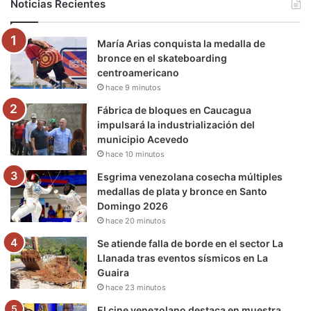
Noticias Recientes
o
e
b
g
r
k
María Arias conquista la medalla de
o
r
e
r
a
bronce en el skateboarding
centroamericano
k
a
m
hace 9 minutos
m
Fábrica de bloques en Caucagua
impulsará la industrialización del
municipio Acevedo
hace 10 minutos
Esgrima venezolana cosecha múltiples
medallas de plata y bronce en Santo
Domingo 2026
hace 20 minutos
Se atiende falla de borde en el sector La
Llanada tras eventos sísmicos en La
Guaira
hace 23 minutos
El cine venezolano destaca en muestra