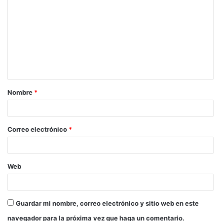
o
m
e
n
t
a
Nombre
*
r
i
o
Correo electrónico
*
*
Web
Guardar mi nombre, correo electrónico y sitio web en este
navegador para la próxima vez que haga un comentario.