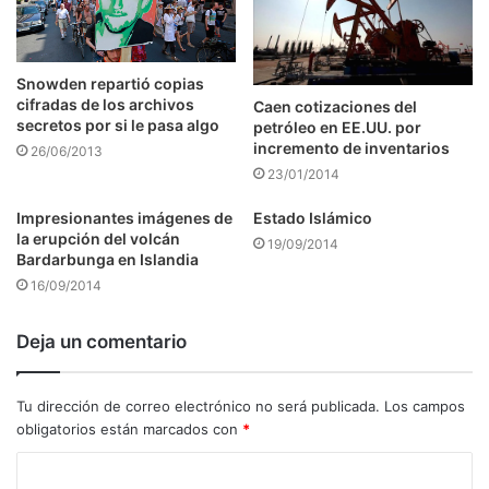
Snowden repartió copias
cifradas de los archivos
Caen cotizaciones del
secretos por si le pasa algo
petróleo en EE.UU. por
incremento de inventarios
26/06/2013
23/01/2014
Impresionantes imágenes de
Estado Islámico
la erupción del volcán
19/09/2014
Bardarbunga en Islandia
16/09/2014
Deja un comentario
Tu dirección de correo electrónico no será publicada.
Los campos
obligatorios están marcados con
*
C