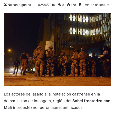
Nelson Algueida
02/06/2016
0
168
1 minuto de lectura
Los actores del asalto a la instalación castrense en la
demarcación de Intangom, región del
Sahel fronteriza con
Mali
(noroeste) no fueron aún identificados