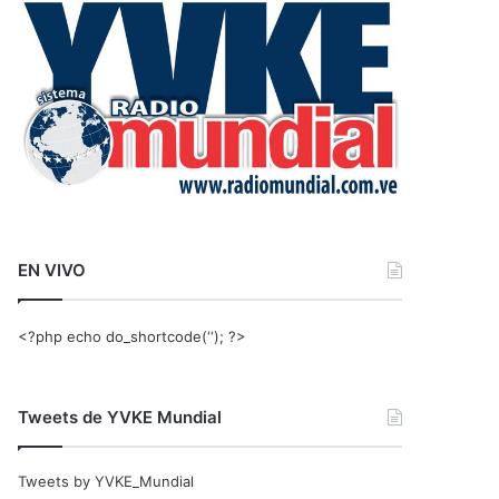
r
:
EN VIVO
<?php echo do_shortcode(‘‘); ?>
Tweets de YVKE Mundial
Tweets by YVKE_Mundial