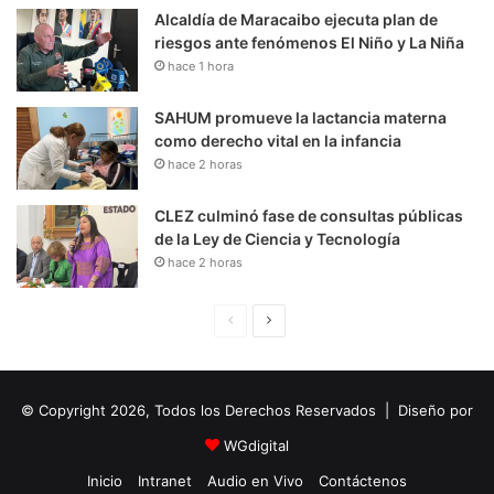
Alcaldía de Maracaibo ejecuta plan de
riesgos ante fenómenos El Niño y La Niña
hace 1 hora
SAHUM promueve la lactancia materna
como derecho vital en la infancia
hace 2 horas
CLEZ culminó fase de consultas públicas
de la Ley de Ciencia y Tecnología
hace 2 horas
P
S
á
i
g
g
© Copyright 2026, Todos los Derechos Reservados | Diseño por
i
u
n
i
WGdigital
a
e
Inicio
Intranet
Audio en Vivo
Contáctenos