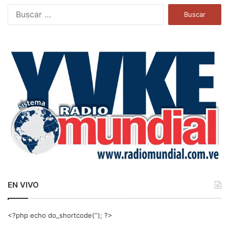
B
u
s
c
a
r
:
EN VIVO
<?php echo do_shortcode(‘‘); ?>