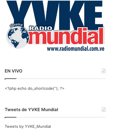
r
:
EN VIVO
<?php echo do_shortcode(‘‘); ?>
Tweets de YVKE Mundial
Tweets by YVKE_Mundial