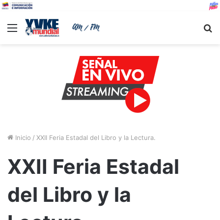
Menu
B
Inicio
/
XXII Feria Estadal del Libro y la Lectura.
XXII Feria Estadal
del Libro y la