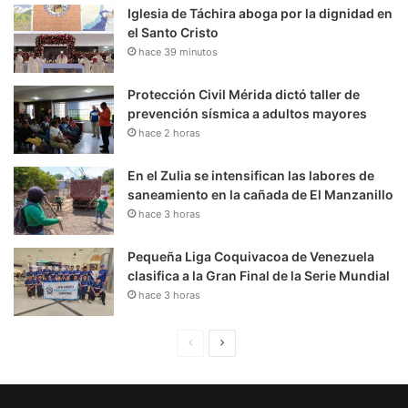
Iglesia de Táchira aboga por la dignidad en
el Santo Cristo
hace 39 minutos
Protección Civil Mérida dictó taller de
prevención sísmica a adultos mayores
hace 2 horas
En el Zulia se intensifican las labores de
saneamiento en la cañada de El Manzanillo
hace 3 horas
Pequeña Liga Coquivacoa de Venezuela
clasifica a la Gran Final de la Serie Mundial
hace 3 horas
P
S
á
i
g
g