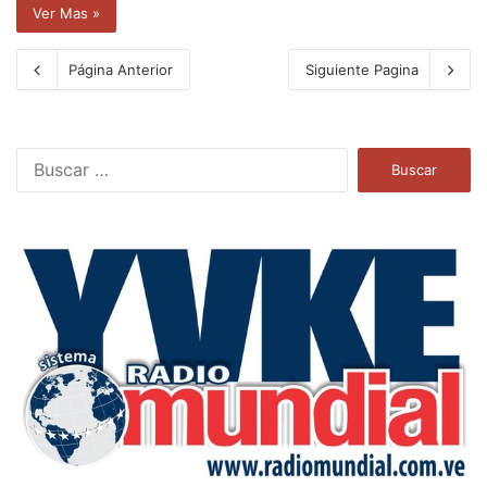
Ver Mas »
Página Anterior
Siguiente Pagina
B
u
s
c
a
r
: