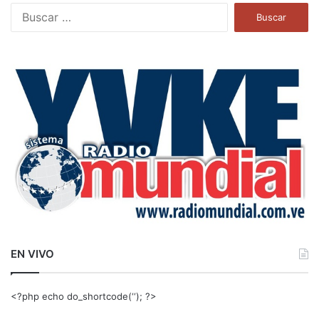
B
u
s
c
a
r
:
EN VIVO
<?php echo do_shortcode(‘‘); ?>