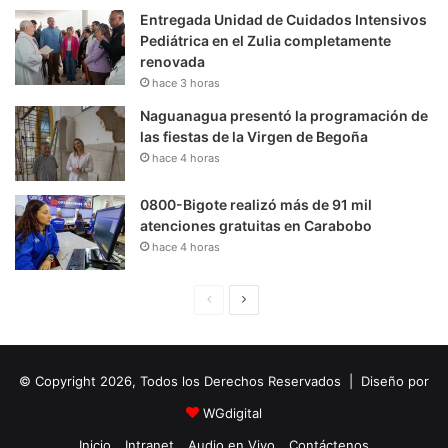
Entregada Unidad de Cuidados Intensivos
Pediátrica en el Zulia completamente
renovada
hace 3 horas
Naguanagua presentó la programación de
las fiestas de la Virgen de Begoña
hace 4 horas
0800-Bigote realizó más de 91 mil
atenciones gratuitas en Carabobo
hace 4 horas
P
S
á
i
g
g
© Copyright 2026, Todos los Derechos Reservados | Diseño por
i
u
n
i
WGdigital
a
e
Inicio
Intranet
Audio en Vivo
Contáctenos