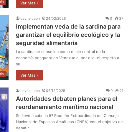
ía
Ver Mas »
Leyne León
24/02/2026
0
37
Implementan veda de la sardina para
garantizar el equilibrio ecológico y la
seguridad alimentaria
La sardina se consolida como el eje central de la
economía pesquera en Venezuela; por ello, el respeto a
su…
ía
Ver Mas »
Leyne León
05/12/2025
0
21
Autoridades debaten planes para el
reordenamiento marítimo nacional
Se llevó a cabo la 5ª Reunión Extraordinaria del Consejo
Nacional de Espacios Acuáticos (CNEA) con el objetivo de
debatir…