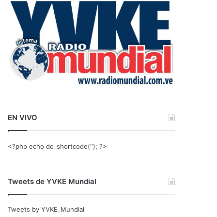
r
:
EN VIVO
<?php echo do_shortcode(‘‘); ?>
Tweets de YVKE Mundial
Tweets by YVKE_Mundial