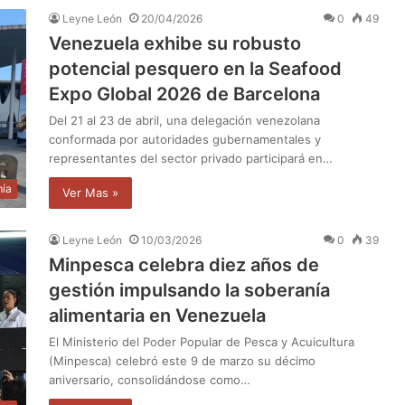
Leyne León
20/04/2026
0
49
Venezuela exhibe su robusto
potencial pesquero en la Seafood
Expo Global 2026 de Barcelona
Del 21 al 23 de abril, una delegación venezolana
conformada por autoridades gubernamentales y
representantes del sector privado participará en…
ía
Ver Mas »
Leyne León
10/03/2026
0
39
Minpesca celebra diez años de
gestión impulsando la soberanía
alimentaria en Venezuela
El Ministerio del Poder Popular de Pesca y Acuicultura
(Minpesca) celebró este 9 de marzo su décimo
aniversario, consolidándose como…