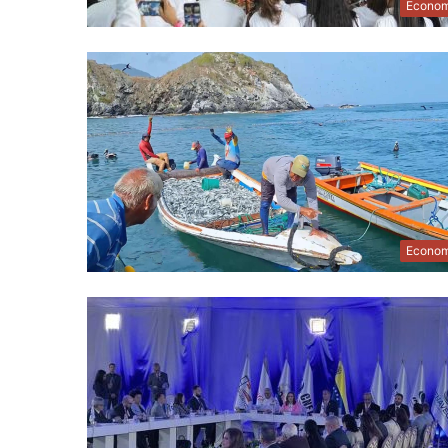
Econom
Econom