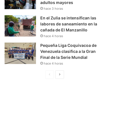
adultos mayores
hace 3 horas
En el Zulia se intensifican las
labores de saneamiento en la
cañada de El Manzanillo
hace 4 horas
Pequeña Liga Coquivacoa de
Venezuela clasifica a la Gran
Final de la Serie Mundial
hace 4 horas
P
S
á
i
g
g
i
u
n
i
a
e
A
n