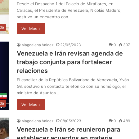
Desde el Despacho 1 del Palacio de Miraflores, en
Caracas, el Presidente de Venezuela, Nicolás Maduro,
sostuvo un encuentro con…
da
Ver Mas »
Magdalena Valdez
22/05/2023
0
397
Venezuela e Irán revisan agenda de
trabajo conjunta para fortalecer
relaciones
El canciller de la República Bolivariana de Venezuela, Yván
Gil, sostuvo un contacto telefónico con su homólogo, el
ministro de Asuntos…
da
Ver Mas »
Magdalena Valdez
08/05/2023
0
489
Venezuela e Irán se reunieron para
establecer acuerdos en materia