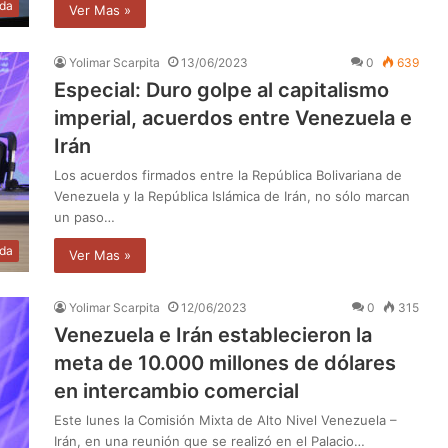
da
Ver Mas »
Yolimar Scarpita
13/06/2023
0
639
Especial: Duro golpe al capitalismo
imperial, acuerdos entre Venezuela e
Irán
Los acuerdos firmados entre la República Bolivariana de
Venezuela y la República Islámica de Irán, no sólo marcan
un paso…
da
Ver Mas »
Yolimar Scarpita
12/06/2023
0
315
Venezuela e Irán establecieron la
meta de 10.000 millones de dólares
en intercambio comercial
Este lunes la Comisión Mixta de Alto Nivel Venezuela –
Irán, en una reunión que se realizó en el Palacio…