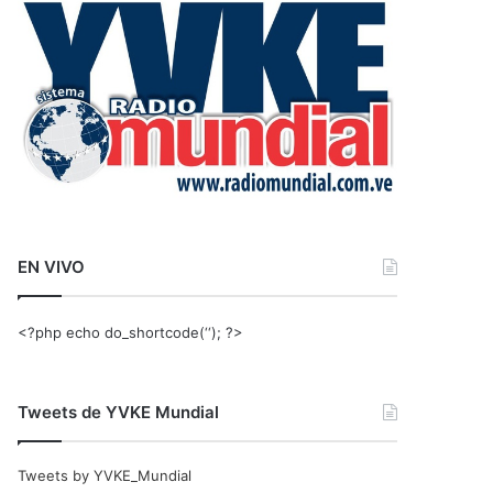
r
:
EN VIVO
<?php echo do_shortcode(‘‘); ?>
Tweets de YVKE Mundial
Tweets by YVKE_Mundial