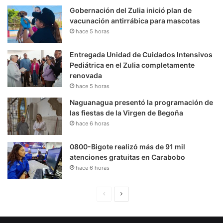
Gobernación del Zulia inició plan de
vacunación antirrábica para mascotas
hace 5 horas
Entregada Unidad de Cuidados Intensivos
Pediátrica en el Zulia completamente
renovada
hace 5 horas
Naguanagua presentó la programación de
las fiestas de la Virgen de Begoña
hace 6 horas
0800-Bigote realizó más de 91 mil
atenciones gratuitas en Carabobo
hace 6 horas
P
S
á
i
g
g