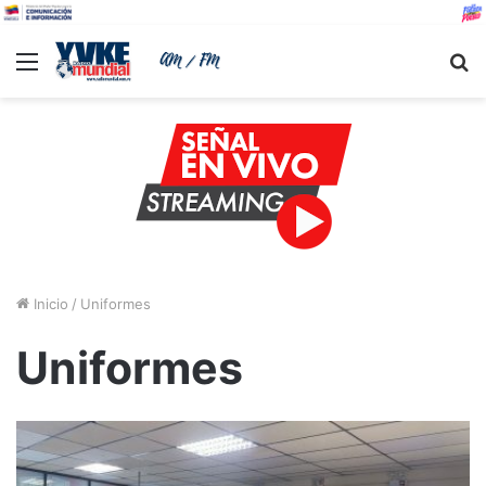
Menu
B
Inicio
/
Uniformes
Uniformes