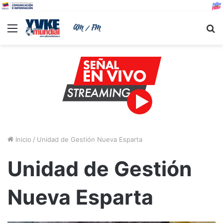
Menu
B
Inicio
/
Unidad de Gestión Nueva Esparta
Unidad de Gestión
Nueva Esparta