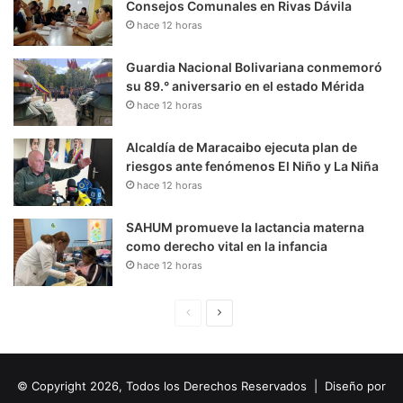
Consejos Comunales en Rivas Dávila
hace 12 horas
Guardia Nacional Bolivariana conmemoró
su 89.° aniversario en el estado Mérida
hace 12 horas
Alcaldía de Maracaibo ejecuta plan de
riesgos ante fenómenos El Niño y La Niña
hace 12 horas
SAHUM promueve la lactancia materna
como derecho vital en la infancia
hace 12 horas
P
S
á
i
g
g
© Copyright 2026, Todos los Derechos Reservados | Diseño por
i
u