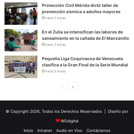
Protección Civil Mérida dictó taller de
prevención sísmica a adultos mayores
hace 2 horas
En el Zulia se intensifican las labores de
saneamiento en la cañada de El Manzanillo
hace 3 horas
Pequeña Liga Coquivacoa de Venezuela
clasifica a la Gran Final de la Serie Mundial
hace 3 horas
P
S
á
i
g
g
© Copyright 2026, Todos los Derechos Reservados | Diseño por
i
u
n
i
WGdigital
a
e
Inicio
Intranet
Audio en Vivo
Contáctenos