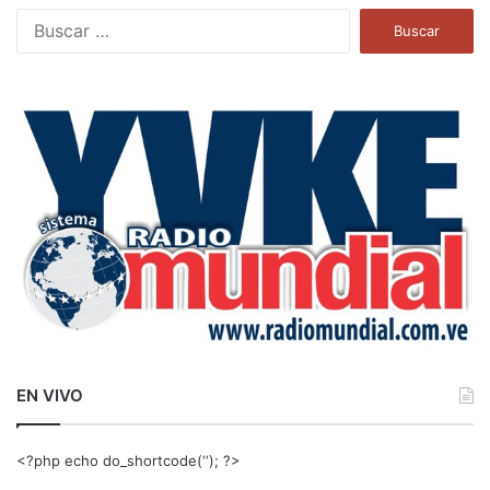
B
u
s
c
a
r
:
EN VIVO
<?php echo do_shortcode(‘‘); ?>