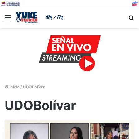
Menu
B
Inicio
/
UDOBolívar
UDOBolívar