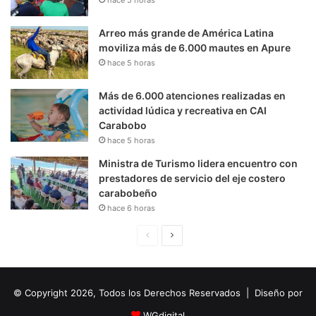
Arreo más grande de América Latina
moviliza más de 6.000 mautes en Apure
hace 5 horas
Más de 6.000 atenciones realizadas en
actividad lúdica y recreativa en CAI
Carabobo
hace 5 horas
Ministra de Turismo lidera encuentro con
prestadores de servicio del eje costero
carabobeño
hace 6 horas
P
S
á
i
g
g
© Copyright 2026, Todos los Derechos Reservados | Diseño por
i
u
n
i
WGdigital