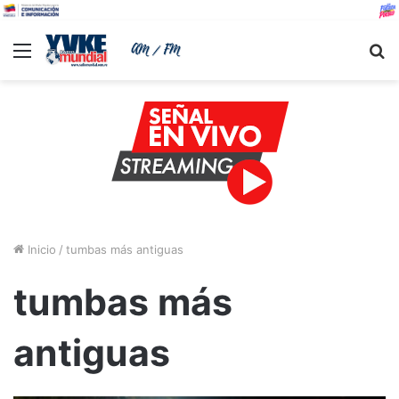
Menu
B
Inicio
/
tumbas más antiguas
tumbas más
antiguas