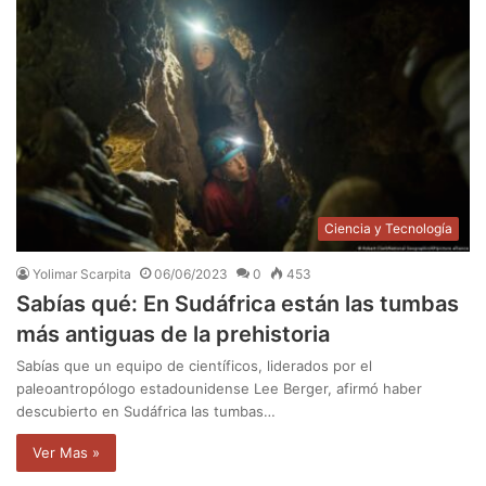
Ciencia y Tecnología
Yolimar Scarpita
06/06/2023
0
453
Sabías qué: En Sudáfrica están las tumbas
más antiguas de la prehistoria
Sabías que un equipo de científicos, liderados por el
paleoantropólogo estadounidense Lee Berger, afirmó haber
descubierto en Sudáfrica las tumbas…
Ver Mas »