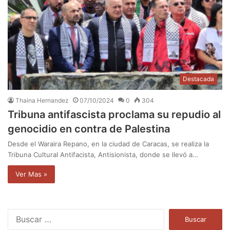
Destacada
Thaina Hernandez
07/10/2024
0
304
Tribuna antifascista proclama su repudio al
genocidio en contra de Palestina
​Desde el Waraira Repano, en la ciudad de Caracas, se realiza la
Tribuna Cultural Antifacista​, Antisi​onista, donde se llevó a…
Ver Mas »
B
u