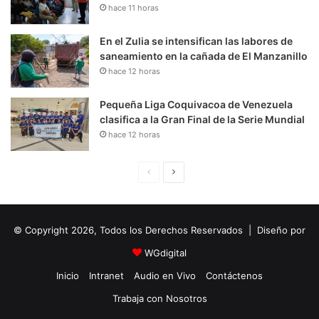
hace 11 horas
En el Zulia se intensifican las labores de
saneamiento en la cañada de El Manzanillo
hace 12 horas
Pequeña Liga Coquivacoa de Venezuela
clasifica a la Gran Final de la Serie Mundial
hace 12 horas
P
S
á
i
g
g
© Copyright 2026, Todos los Derechos Reservados | Diseño por
i
u
n
i
WGdigital
a
e
Inicio
Intranet
Audio en Vivo
Contáctenos
A
n
Trabaja con Nosotros
n
t