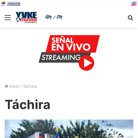
Menu
B
Inicio
/
Táchira
Táchira