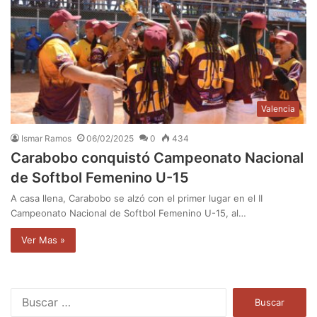
Valencia
Ismar Ramos
06/02/2025
0
434
Carabobo conquistó Campeonato Nacional
de Softbol Femenino U-15
A casa llena, Carabobo se alzó con el primer lugar en el II
Campeonato Nacional de Softbol Femenino U-15, al…
Ver Mas »
B
u