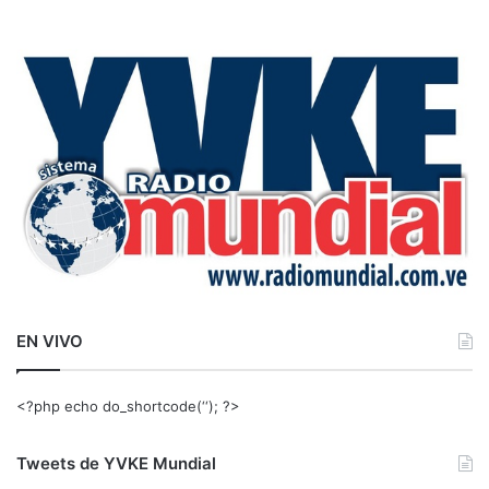
s
c
a
r
:
EN VIVO
<?php echo do_shortcode(‘‘); ?>
Tweets de YVKE Mundial