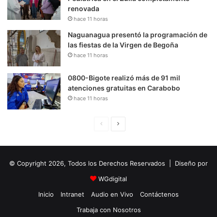
renovada
hace 11 horas
Naguanagua presentó la programación de
las fiestas de la Virgen de Begoña
hace 11 horas
0800-Bigote realizó más de 91 mil
atenciones gratuitas en Carabobo
hace 11 horas
P
S
á
i
g
g
© Copyright 2026, Todos los Derechos Reservados | Diseño por
i
u
n
i
WGdigital
a
e
Inicio
Intranet
Audio en Vivo
Contáctenos
A
n
Trabaja con Nosotros