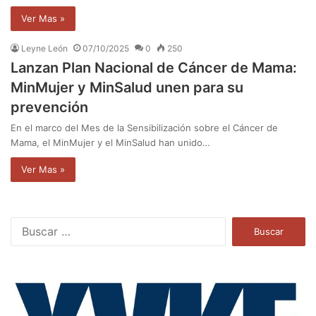
Ver Mas »
Leyne León
07/10/2025
0
250
Lanzan Plan Nacional de Cáncer de Mama:
MinMujer y MinSalud unen para su
prevención
En el marco del Mes de la Sensibilización sobre el Cáncer de
Mama, el MinMujer y el MinSalud han unido…
Ver Mas »
B
u
s
c
a
r
: