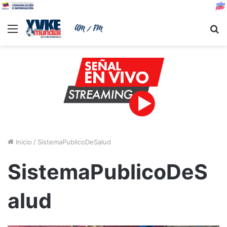
Menu
B
Inicio
/
SistemaPublicoDeSalud
SistemaPublicoDeS
alud