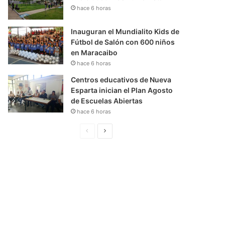
hace 6 horas
Inauguran el Mundialito Kids de
Fútbol de Salón con 600 niños
en Maracaibo
hace 6 horas
Centros educativos de Nueva
Esparta inician el Plan Agosto
de Escuelas Abiertas
hace 6 horas
P
S
á
i
g
g
i
u
n
i
a
e
A
n