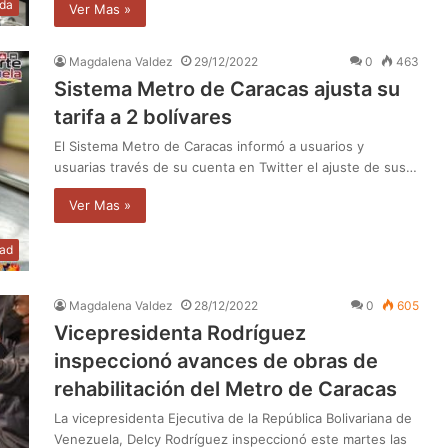
da
Ver Mas »
Magdalena Valdez
29/12/2022
0
463
Sistema Metro de Caracas ajusta su
tarifa a 2 bolívares
El Sistema Metro de Caracas informó a usuarios y
usuarias través de su cuenta en Twitter el ajuste de sus…
Ver Mas »
dad
Magdalena Valdez
28/12/2022
0
605
Vicepresidenta Rodríguez
inspeccionó avances de obras de
rehabilitación del Metro de Caracas
La vicepresidenta Ejecutiva de la República Bolivariana de
Venezuela, Delcy Rodríguez inspeccionó este martes las