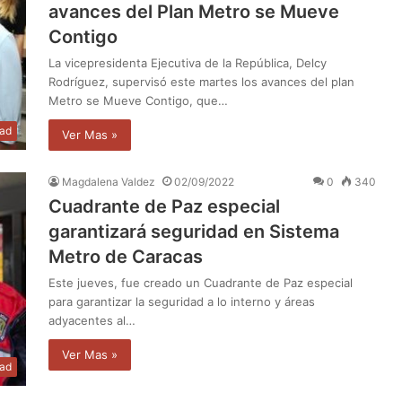
avances del Plan Metro se Mueve
Contigo
La vicepresidenta Ejecutiva de la República, Delcy
Rodríguez, supervisó este martes los avances del plan
Metro se Mueve Contigo, que…
dad
Ver Mas »
Magdalena Valdez
02/09/2022
0
340
Cuadrante de Paz especial
garantizará seguridad en Sistema
Metro de Caracas
Este jueves, fue creado un Cuadrante de Paz especial
para garantizar la seguridad a lo interno y áreas
adyacentes al…
Ver Mas »
dad