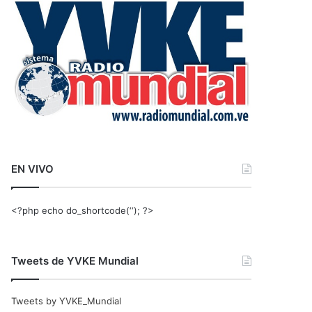
r
:
EN VIVO
<?php echo do_shortcode(‘‘); ?>
Tweets de YVKE Mundial
Tweets by YVKE_Mundial