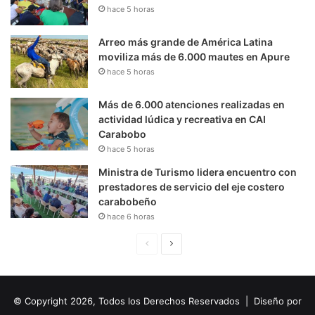
hace 5 horas
Arreo más grande de América Latina
moviliza más de 6.000 mautes en Apure
hace 5 horas
Más de 6.000 atenciones realizadas en
actividad lúdica y recreativa en CAI
Carabobo
hace 5 horas
Ministra de Turismo lidera encuentro con
prestadores de servicio del eje costero
carabobeño
hace 6 horas
P
S
á
i
g
g
© Copyright 2026, Todos los Derechos Reservados | Diseño por
i
u