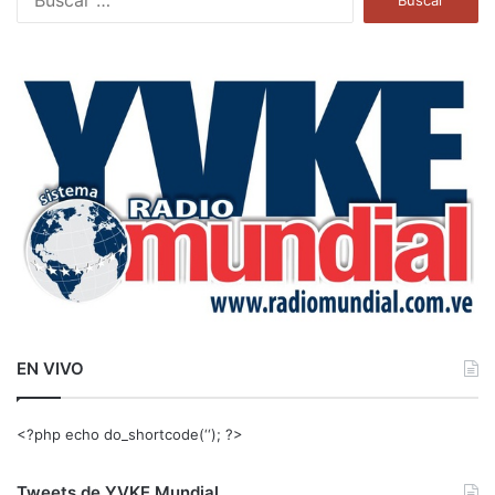
u
s
c
a
r
:
EN VIVO
<?php echo do_shortcode(‘‘); ?>
Tweets de YVKE Mundial