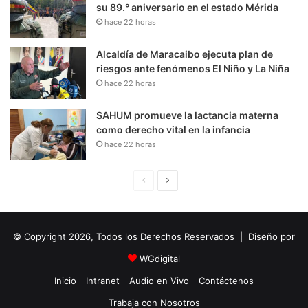
su 89.° aniversario en el estado Mérida
hace 22 horas
Alcaldía de Maracaibo ejecuta plan de
riesgos ante fenómenos El Niño y La Niña
hace 22 horas
SAHUM promueve la lactancia materna
como derecho vital en la infancia
hace 22 horas
P
S
á
i
g
g
© Copyright 2026, Todos los Derechos Reservados | Diseño por
i
u
n
i
WGdigital
a
e
Inicio
Intranet
Audio en Vivo
Contáctenos
A
n
Trabaja con Nosotros