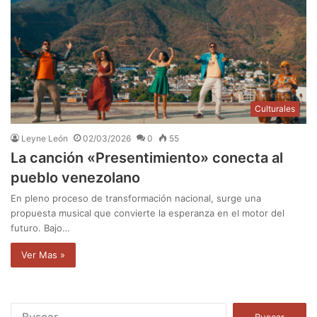
Culturales
Leyne León
02/03/2026
0
55
La canción «Presentimiento» conecta al
pueblo venezolano
En pleno proceso de transformación nacional, surge una
propuesta musical que convierte la esperanza en el motor del
futuro. Bajo…
Ver Mas »
B