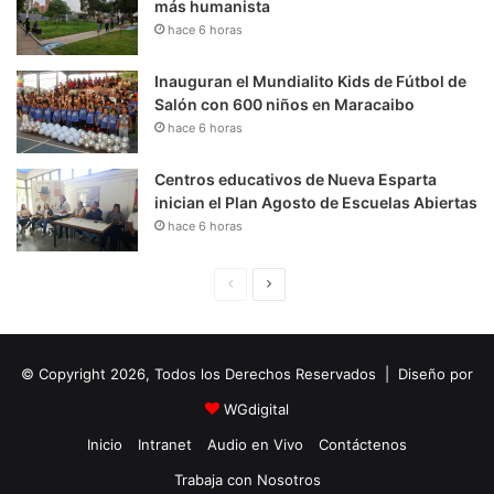
más humanista
hace 6 horas
Inauguran el Mundialito Kids de Fútbol de
Salón con 600 niños en Maracaibo
hace 6 horas
Centros educativos de Nueva Esparta
inician el Plan Agosto de Escuelas Abiertas
hace 6 horas
P
S
á
i
g
g
© Copyright 2026, Todos los Derechos Reservados | Diseño por
i
u
n
i
WGdigital
a
e
Inicio
Intranet
Audio en Vivo
Contáctenos
A
n
Trabaja con Nosotros