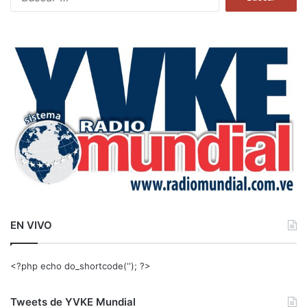
u
s
c
a
r
:
EN VIVO
<?php echo do_shortcode(‘‘); ?>
Tweets de YVKE Mundial