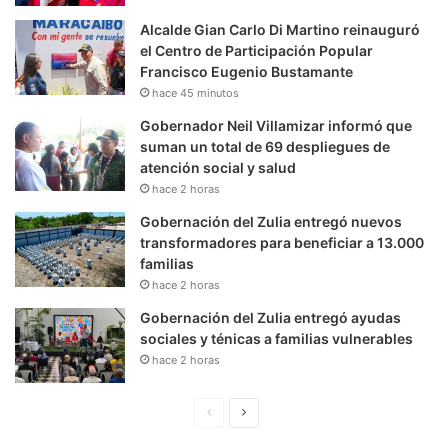
Alcalde Gian Carlo Di Martino reinauguró
el Centro de Participación Popular
Francisco Eugenio Bustamante
hace 45 minutos
Gobernador Neil Villamizar informó que
suman un total de 69 despliegues de
atención social y salud
hace 2 horas
Gobernación del Zulia entregó nuevos
transformadores para beneficiar a 13.000
familias
hace 2 horas
Gobernación del Zulia entregó ayudas
sociales y ténicas a familias vulnerables
hace 2 horas
P
S
á
i