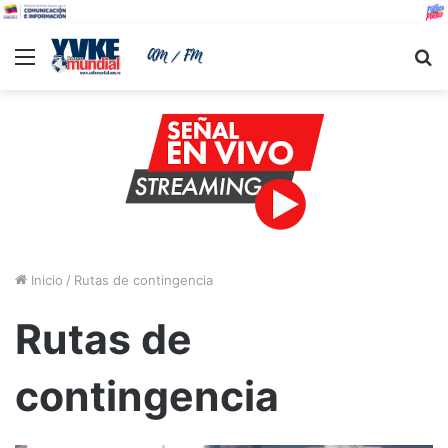
Menu
B
Inicio
/
Rutas de contingencia
Rutas de
contingencia