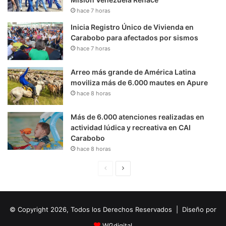
hace 7 horas
Inicia Registro Único de Vivienda en
Carabobo para afectados por sismos
hace 7 horas
Arreo más grande de América Latina
moviliza más de 6.000 mautes en Apure
hace 8 horas
Más de 6.000 atenciones realizadas en
actividad lúdica y recreativa en CAI
Carabobo
hace 8 horas
P
S
á
i
g
g
© Copyright 2026, Todos los Derechos Reservados | Diseño por
i
u
n
i
WGdigital