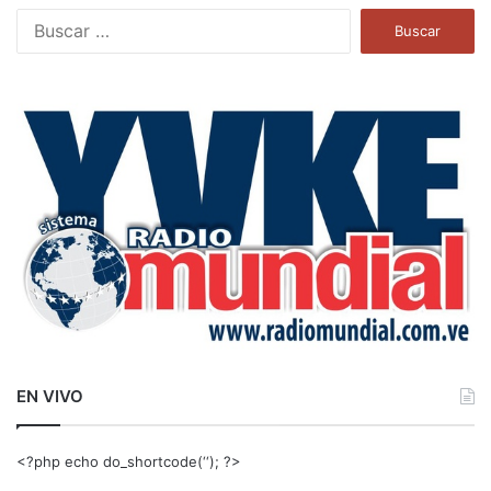
B
u
s
c
a
r
:
EN VIVO
<?php echo do_shortcode(‘‘); ?>