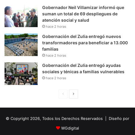
Gobernador Neil Villamizar informó que
suman un total de 69 despliegues de
atención social y salud
hace 2 horas
Gobernación del Zulia entregó nuevos
transformadores para beneficiar a 13.000
familias
hace 2 horas
Gobernación del Zulia entregó ayudas
sociales y ténicas a familias vulnerables
hace 2 horas
P
S
á
i
g
g
© Copyright 2026, Todos los Derechos Reservados | Diseño por
i
u
n
i
WGdigital