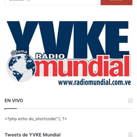
u
s
c
a
r
:
EN VIVO
<?php echo do_shortcode(‘‘); ?>
Tweets de YVKE Mundial