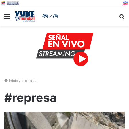
Menu
B
Inicio
/
#represa
#represa