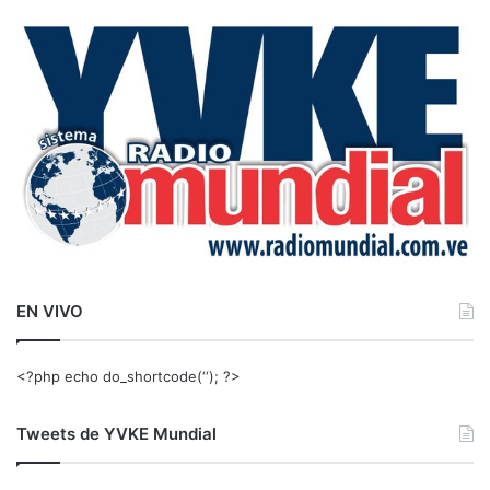
c
a
r
:
EN VIVO
<?php echo do_shortcode(‘‘); ?>
Tweets de YVKE Mundial