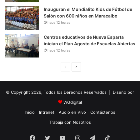
Inauguran el Mundialito Kids de Fútbol de
Salón con 600 niños en Maracaibo
hace 12 horas
Centros educativos de Nueva Esparta
inician el Plan Agosto de Escuelas Abiertas
hace 12 horas
P
S
á
i
g
g
© Copyright 2026, Todos los Derechos Reservados | Diseño por
i
u
n
i
WGdigital
a
e
Inicio
Intranet
Audio en Vivo
Contáctenos
A
n
Trabaja con Nosotros
n
t
Facebook
Twitter
YouTube
t
e
Instagram
Telegram
TikTok