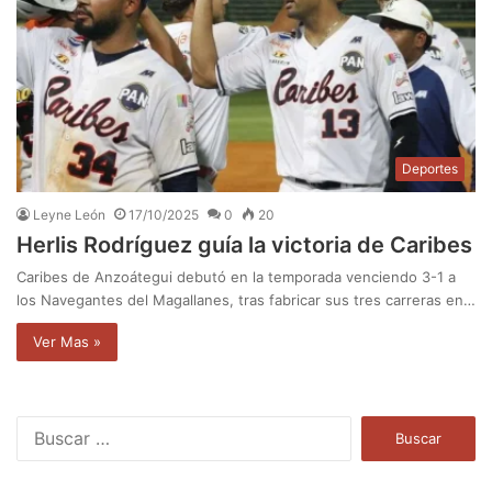
Deportes
Leyne León
17/10/2025
0
20
Herlis Rodríguez guía la victoria de Caribes
Caribes de Anzoátegui debutó en la temporada venciendo 3-1 a
los Navegantes del Magallanes, tras fabricar sus tres carreras en…
Ver Mas »
B
u
s