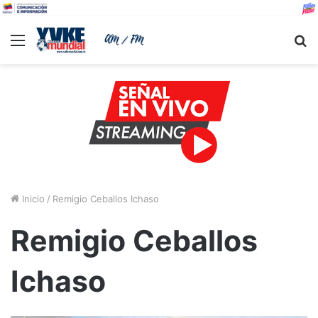
Menu
B
Inicio
/
Remigio Ceballos Ichaso
Remigio Ceballos
Ichaso