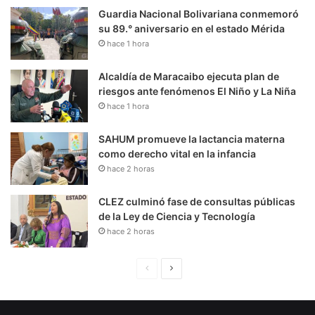
Guardia Nacional Bolivariana conmemoró
su 89.° aniversario en el estado Mérida
hace 1 hora
Alcaldía de Maracaibo ejecuta plan de
riesgos ante fenómenos El Niño y La Niña
hace 1 hora
SAHUM promueve la lactancia materna
como derecho vital en la infancia
hace 2 horas
CLEZ culminó fase de consultas públicas
de la Ley de Ciencia y Tecnología
hace 2 horas
P
S
á
i
g
g